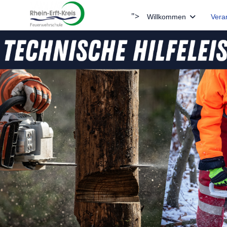
">
Willkommen
Vera