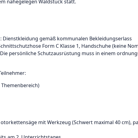
nem nahegelegen Waldstück statt.
g: Dienstkleidung gemäß kommunalen Bekleidungserlass
chnittschutzhose Form C Klasse 1, Handschuhe (keine Nom
z. Die persönliche Schutzausrüstung muss in einem ordnun
Teilnehmer:
er Themenbereich)
Motorkettensäge mit Werkzeug (Schwert maximal 40 cm), pas
its am 2. Unterrichtstages.